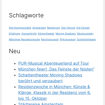
Schlagworte
Alte Kongresshalle
Amsterdam
Bewertung
Das Feinste
Die Feisten
Erfahrung
Konzertkritik
Körpertheater
Moving Shadows
Musikcomedy
Münchner Residenzwoche
Reichsmuseum
Rijksmuseum
Schattentheater
Neu
PUR-Musical Abenteuerland auf Tour
München feiert „Das Feinste der feisten“
Schattentheater Moving Shadows
berührt und verzaubert
Residenzwoche in München: Künste &
Klänge, Klassik in der Residenz vom 6.
bis 15. Oktober
Städtereise Amsterdam