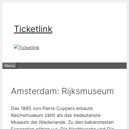
Zum
Inhalt
springen
Ticketlink
Menü
Amsterdam: Rijksmuseum
Das 1885 von Pierre Cuypers erbaute
Reichsmuseum zählt als das bedeutenste
Museum der Niederlande. Zu den bekanntesten
Exponaten zählen u.a.
Die Nachtwache
und
Die