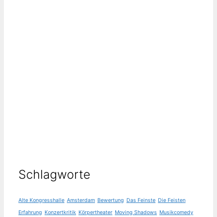
Schlagworte
Alte Kongresshalle
Amsterdam
Bewertung
Das Feinste
Die Feisten
Erfahrung
Konzertkritik
Körpertheater
Moving Shadows
Musikcomedy