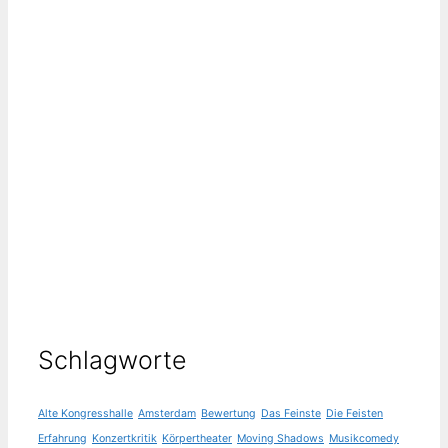
Schlagworte
Alte Kongresshalle
Amsterdam
Bewertung
Das Feinste
Die Feisten
Erfahrung
Konzertkritik
Körpertheater
Moving Shadows
Musikcomedy