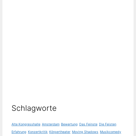
Schlagworte
Alte Kongresshalle
Amsterdam
Bewertung
Das Feinste
Die Feisten
Erfahrung
Konzertkritik
Körpertheater
Moving Shadows
Musikcomedy